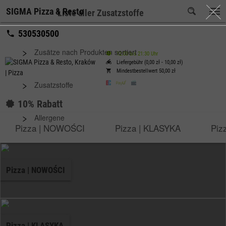
SIGMA Pizza & Resto
Liste aller Zusatzstoffe
530530500
Zusätze nach Produkten sortiert
12:00 bis 21:30 Uhr
Liefergebühr (0,00 zł - 10,00 zł)
Mindestbestellwert 50,00 zł
Zusatzstoffe
10% Rabatt
Allergene
Pizza | NOWOŚCI
Pizza | KLASYKA
Piz
Pizza | NOWOŚCI
Pizza | KLASYKA