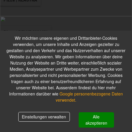
Pizza | PEŁNE SMAKU
Wir möchten unsere eigenen und Drittanbieter-Cookies
verwenden, um unsere Inhalte und Anzeigen gezielter zu
gestalten und den Verkehr und das Nutzerverhalten auf unserer
Website zu analysieren. Wir geben Informationen über deine
Nutzung der Website an Dritte weiter, einschließlich sozialer
Zupy
Medien, Analysepartner und Werbepartner zum Zwecke von
personalisierter und nicht personalisierter Werbung. Cookies
tragen auch zu einer benutzerfreundlicheren Erfahrung auf
Do każdej ceny została doliczona kwota 1 zł za opakowanie
unserer Website bei. Ausserdem findest du hier mehr
Informationen darüber wie
Google personenbezogene Daten
verwendet.
Sałatki
Einstellungen verwalten
Alle
Warenkorb
0,00 zł
akzeptieren
Wszystkie sałatki podajemy z grzanką czosnkową. Do każdej ceny